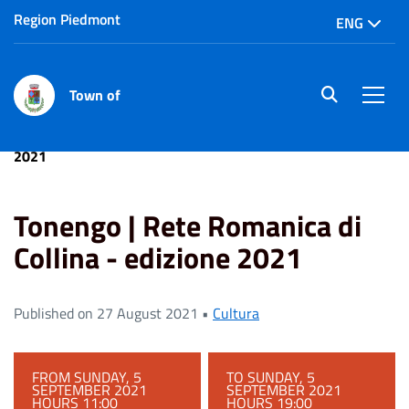
Region Piedmont
ENG
Town of
site.searc
Men
Home
.
Tonengo | Rete Romanica di Collina - edizione
2021
Tonengo | Rete Romanica di
Collina - edizione 2021
Published on 27 August 2021 •
Cultura
FROM SUNDAY, 5
TO SUNDAY, 5
SEPTEMBER 2021
SEPTEMBER 2021
HOURS 11:00
HOURS 19:00