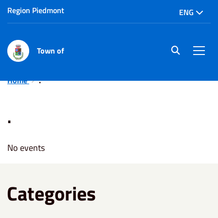
Region Piedmont
ENG
Town of
site.searc
Men
Home
.
.
No events
Categories