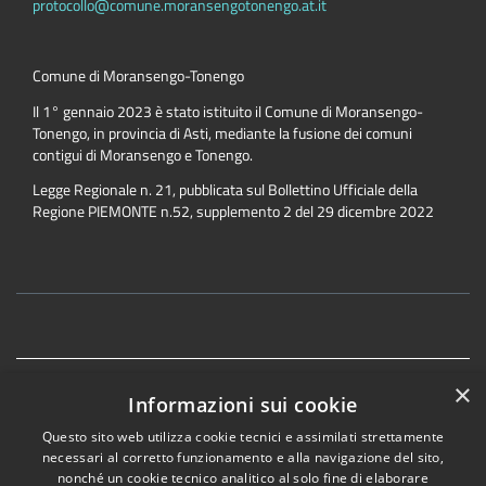
protocollo@comune.moransengotonengo.at.it
Comune di Moransengo-Tonengo
Il 1° gennaio 2023 è stato istituito il Comune di Moransengo-
Tonengo, in provincia di Asti, mediante la fusione dei comuni
contigui di Moransengo e Tonengo.
Legge Regionale n. 21, pubblicata sul Bollettino Ufficiale della
Regione PIEMONTE n.52, supplemento 2 del 29 dicembre 2022
×
Accessibility
Privacy
Cookie
Sitemap
Informazioni sui cookie
Dichiarazione di accessibilità
Questo sito web utilizza cookie tecnici e assimilati strettamente
necessari al corretto funzionamento e alla navigazione del sito,
nonché un cookie tecnico analitico al solo fine di elaborare