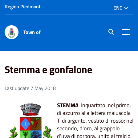
Region Piedmont
ENG
Town of
site.searc
Men
Home
Stemma e gonfalone
Stemma e gonfalone
Last update 7 May 2018
STEMMA
: Inquartato: nel primo,
di azzurro alla lettera maiuscola
T, di argento, vestito di rosso; nel
secondo, d'oro, al grappolo
d'uva di porpora, unito al tralcio