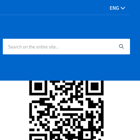
ENG
Search on the entire site...
Searc