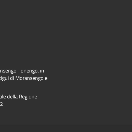
ransengo-Tonengo, in
ntigui di Moransengo e
iale della Regione
22