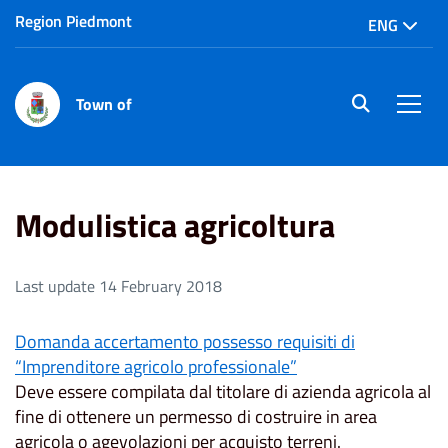
Region Piedmont
ENG
Town of
site.searc
Men
Home
Modulistica agricoltura
Modulistica agricoltura
Last update 14 February 2018
Domanda accertamento possesso requisiti di
“Imprenditore agricolo professionale”
Deve essere compilata dal titolare di azienda agricola al
fine di ottenere un permesso di costruire in area
agricola o agevolazioni per acquisto terreni.