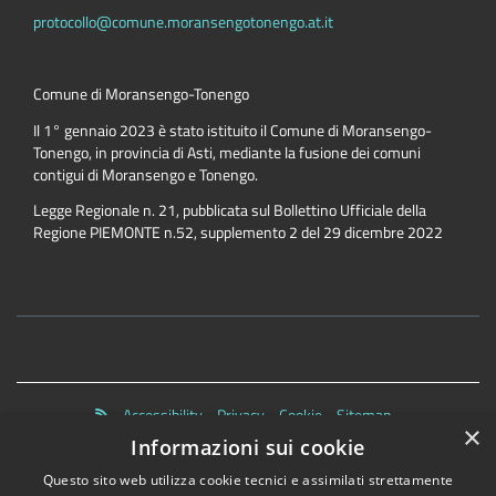
protocollo@comune.moransengotonengo.at.it
Comune di Moransengo-Tonengo
Il 1° gennaio 2023 è stato istituito il Comune di Moransengo-
Tonengo, in provincia di Asti, mediante la fusione dei comuni
contigui di Moransengo e Tonengo.
Legge Regionale n. 21, pubblicata sul Bollettino Ufficiale della
Regione PIEMONTE n.52, supplemento 2 del 29 dicembre 2022
Accessibility
Privacy
Cookie
Sitemap
×
Dichiarazione di accessibilità
Informazioni sui cookie
Questo sito web utilizza cookie tecnici e assimilati strettamente