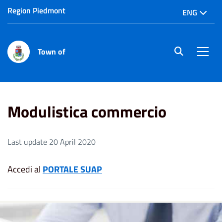
Region Piedmont
ENG
Town of
site.searc
Men
Home
Modulistica commercio
Modulistica commercio
Last update 20 April 2020
Accedi al
PORTALE SUAP